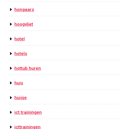
hongaars
hoogvliet
hotel
hotels
hottub huren
huis
huisje
ict trainingen
icttrainingen