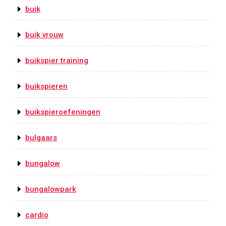
buik
buik vrouw
buikspier training
buikspieren
buikspieroefeningen
bulgaars
bungalow
bungalowpark
cardio