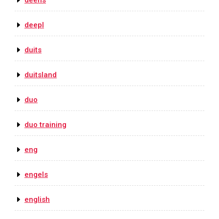
deens
deepl
duits
duitsland
duo
duo training
eng
engels
english