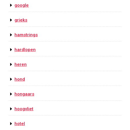
google
grieks
hamstrings
hardlopen
heren
hond
hongaars
hoogvliet
hotel