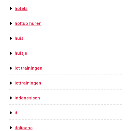
hotels
hottub huren
huis
huisje
ict trainingen
icttrainingen
indonesisch
it
italiaans