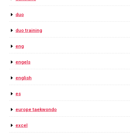
duo
duo training
eng
engels
english
es
europe taekwondo
excel