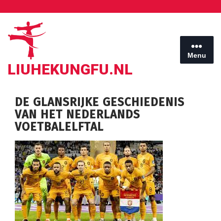
Ga
naar
de
inhoud
Menu
LIUHEKUNGFU.NL
DE GLANSRIJKE GESCHIEDENIS
VAN HET NEDERLANDS
VOETBALELFTAL