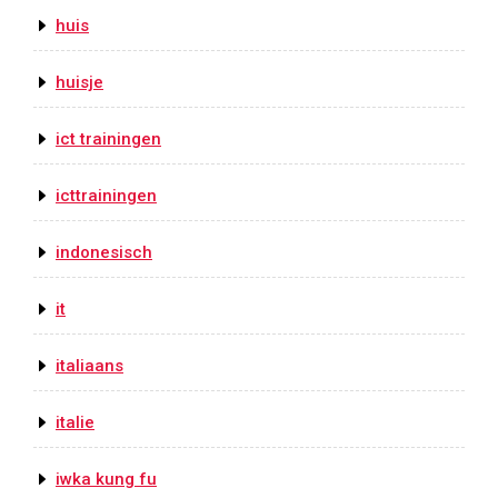
huis
huisje
ict trainingen
icttrainingen
indonesisch
it
italiaans
italie
iwka kung fu