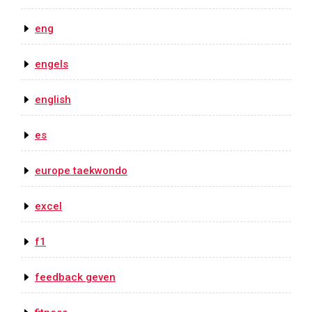
eng
engels
english
es
europe taekwondo
excel
f1
feedback geven