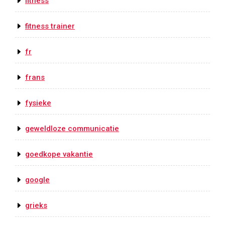
fitness
fitness trainer
fr
frans
fysieke
geweldloze communicatie
goedkope vakantie
google
grieks