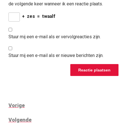
de volgende keer wanneer ik een reactie plaats.
+
zes
=
twaalf
Stuur mij een e-mail als er vervolgreacties zijn.
Stuur mij een e-mail als er nieuwe berichten zijn.
BERICHT
Vorig
Vorige
NAVIGATIE
bericht
Volgend
Volgende
bericht