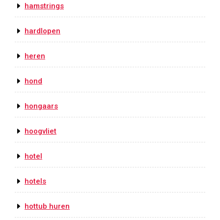
hamstrings
hardlopen
heren
hond
hongaars
hoogvliet
hotel
hotels
hottub huren