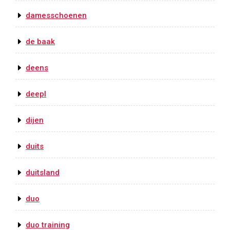
damesschoenen
de baak
deens
deepl
dijen
duits
duitsland
duo
duo training