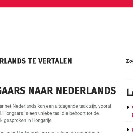
RLANDS TE VERTALEN
Zo
GAARS NAAR NEDERLANDS
L
ar het Nederlands kan een uitdagende taak zijn, vooral
. Hongaars is een unieke taal die behoort tot de
jk gesproken in Hongarije.
, is het belangrijk om niet alleen de woorden te