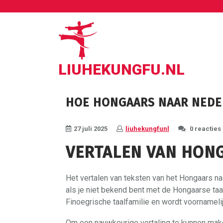
Ga
naar
de
inhoud
LIUHEKUNGFU.NL
HOE HONGAARS NAAR NEDE
27 juli 2025
liuhekungfunl
0 reacties
VERTALEN VAN HON
Het vertalen van teksten van het Hongaars na
als je niet bekend bent met de Hongaarse taal
Finoegrische taalfamilie en wordt voornameli
Om een nauwkeurige vertaling te kunnen maken