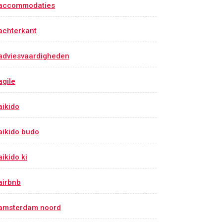
accommodaties
achterkant
adviesvaardigheden
agile
aikido
aikido budo
aikido ki
airbnb
amsterdam noord