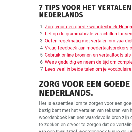
7 TIPS VOOR HET VERTALE
NEDERLANDS
Zorg voor een goede woordenboek Honga
Let op de grammaticale verschillen tusse
Oefen regelmatig met vertalen om vaardigh
Vraag feedback aan moedertaalsprekers om
Gebruik online bronnen en vertaaltools als 
Wees geduldig en neem de tijd om complex
Lees veel in beide talen om je vocabulaire 
ZORG VOOR EEN GOED
NEDERLANDS.
Het is essentieel om te zorgen voor een g
bezig bent met het vertalen van teksten van
woordenboek kan een waardevolle bron zijn o
te zoeken en ervoor te zorgen dat de vertalin
van een kwalitatief woordenboek kun je de ju